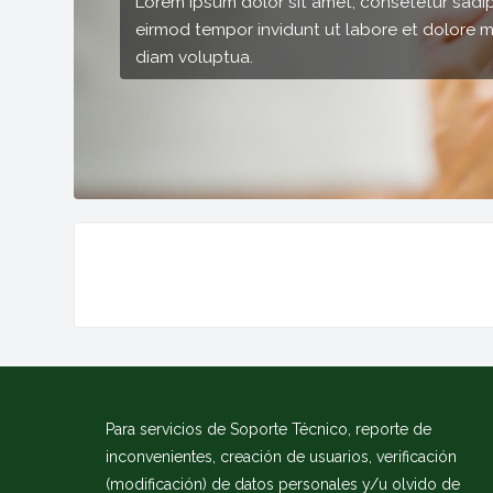
Lorem ipsum dolor sit amet, consetetur sadi
eirmod tempor invidunt ut labore et dolore 
diam voluptua.
Bloques
Bloques
Bloques
Para servicios de Soporte Técnico, reporte de
inconvenientes, creación de usuarios, verificación
(modificación) de datos personales y/u olvido de