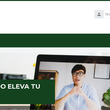
Nombre
de
usuario
DO
ELEVA TU