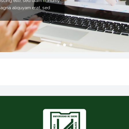
pscing elitr, sed diam nonumy
magna aliquyam erat, sed
Slideshow item 0
Slideshow item 1
Slideshow item 2
Bloques
S